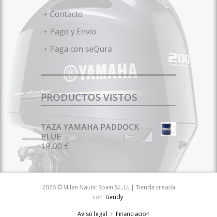
Contacto
Pago y Envío
Paga con seQura
PRODUCTOS VISTOS
TAZA YAMAHA PADDOCK
BLUE
19.00 €
2026 © Milan Nautic Spain S.L.U. | Tienda creada
con
tiendy
Aviso legal
Financiacion