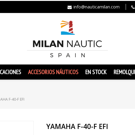
info@nauticamilan.com
CACIONES
ACCESORIOS NÁUTICOS
EN STOCK
REMOLQU
AHA F-40-F EFI
YAMAHA F-40-F EFI