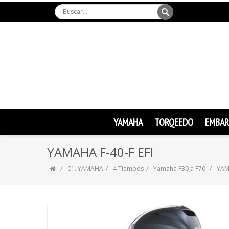
YAMAHA
TORQEEDO
EMBAR
YAMAHA F-40-F EFI
01. YAMAHA
4 Tiempos
Yamaha F30 a F70
YAM