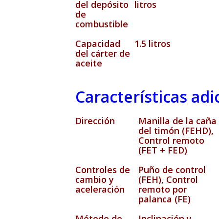
del depósito
litros
de
combustible
Capacidad
1.5 litros
del cárter de
aceite
Características adi
Dirección
Manilla de la caña
del timón (FEHD),
Control remoto
(FET + FED)
Controles de
Puño de control
cambio y
(FEH), Control
aceleración
remoto por
palanca (FE)
Método de
Inclinación y