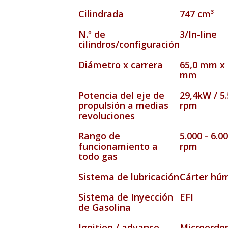
Cilindrada
747 cm³
N.º de
3/In-line
cilindros/configuración
Diámetro x carrera
65,0 mm x 
mm
Potencia del eje de
29,4kW / 5
propulsión a medias
rpm
revoluciones
Rango de
5.000 - 6.0
funcionamiento a
rpm
todo gas
Sistema de lubricación
Cárter hú
Sistema de Inyección
EFI
de Gasolina
Ignition / advance
Microorde