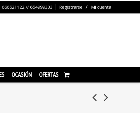
666521122 // 654999333
Registrarse
Mi cuenta
ES
OCASIÓN
OFERTAS