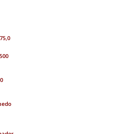
75,0
.500
00
medo
nador