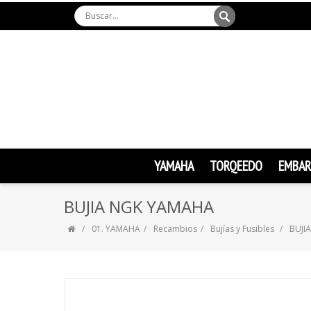
YAMAHA
TORQEEDO
EMBAR
BUJIA NGK YAMAHA
01. YAMAHA
Recambios
Bujías y Fusibles
BUJI