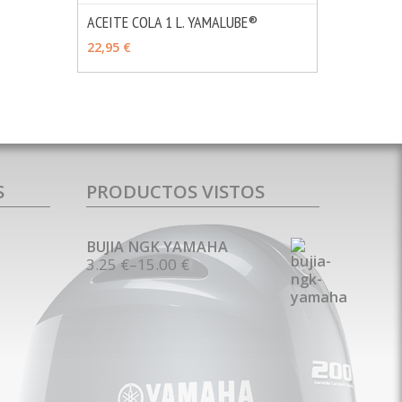
ACEITE COLA 1 L. YAMALUBE®
MÁS INFO
VER OPCIONES
22,95 €
S
PRODUCTOS VISTOS
BUJIA NGK YAMAHA
3.25 €
–
15.00 €