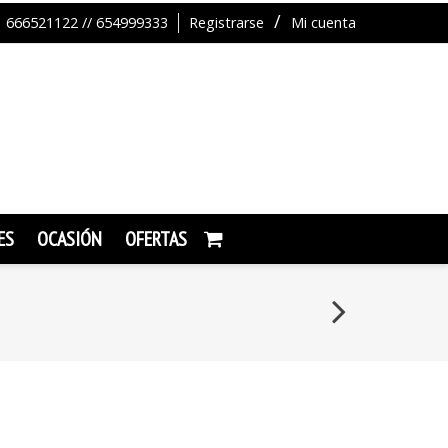
666521122 // 654999333
Registrarse
Mi cuenta
ES
OCASIÓN
OFERTAS