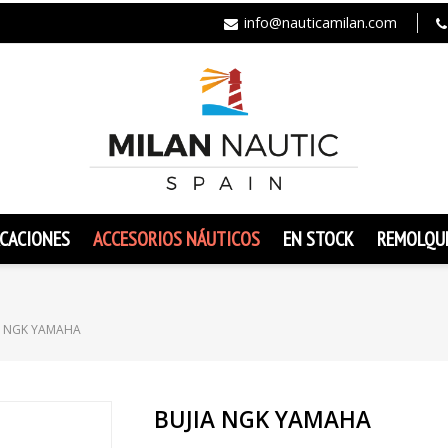
info@nauticamilan.com
CACIONES
ACCESORIOS NÁUTICOS
EN STOCK
REMOLQU
A NGK YAMAHA
BUJIA NGK YAMAHA