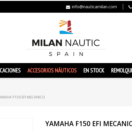
info@nauticamilan.com
CACIONES
ACCESORIOS NÁUTICOS
EN STOCK
REMOLQU
AMAHA F150 EFI MECANICO
YAMAHA F150 EFI MECANI