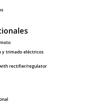
os
cionales
emoto
n y trimado eléctricos
with rectifier/regulator
onal