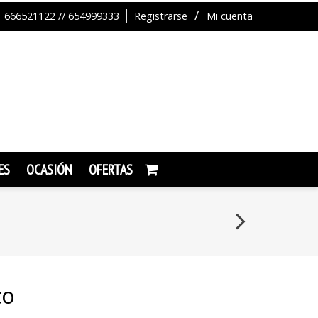
666521122 // 654999333
Registrarse
Mi cuenta
ES
OCASIÓN
OFERTAS
CO