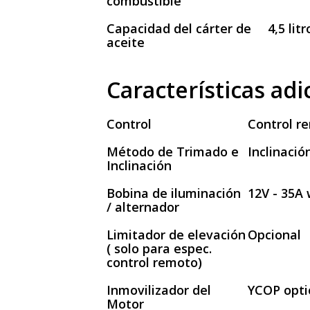
combustible
Capacidad del cárter de
4,5 litr
aceite
Características adi
Control
Control r
Método de Trimado e
Inclinació
Inclinación
Bobina de iluminación
12V - 35A 
/ alternador
Limitador de elevación
Opcional
( solo para espec.
control remoto)
Inmovilizador del
YCOP opti
Motor