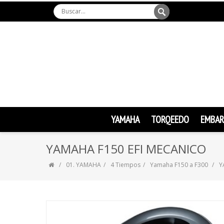
YAMAHA
TORQEEDO
EMBAR
YAMAHA F150 EFI MECANICO
01. YAMAHA
4 Tiempos
Yamaha F150 a F300
Y