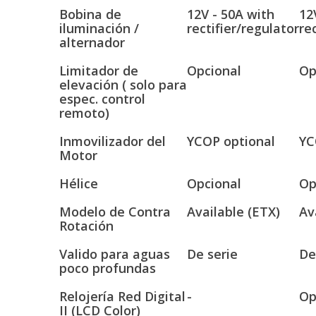
Bobina de
12V - 50A with
12
iluminación /
rectifier/regulator
re
alternador
Limitador de
Opcional
Op
elevación ( solo para
espec. control
remoto)
Inmovilizador del
YCOP optional
YC
Motor
Hélice
Opcional
Op
Modelo de Contra
Available (ETX)
Av
Rotación
Valido para aguas
De serie
De
poco profundas
Relojería Red Digital
-
Op
II (LCD Color)