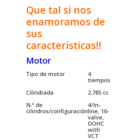
Que tal si nos
enamoramos de
sus
características!!
Motor
Tipo de motor
4
tiempos
Cilindrada
2.785 cc
N.º de
4/In-
cilindros/configuración
line, 16-
valve,
DOHC
with
VCT