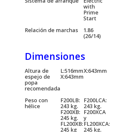
Sistema de arranque
Electric
with
Prime
Start
Relación de marchas
1.86
(26/14)
Dimensiones
Altura de
L:516mm
X:643mm
espejo de
X:643mm
popa
recomendada
Peso con
F200LB:
F200LCA:
hélice
243 kg.
243 kg.
F200XB:
F200XCA
245 kg.
y
FL200XB:
FL200XCA:
245 kg
245 kg.