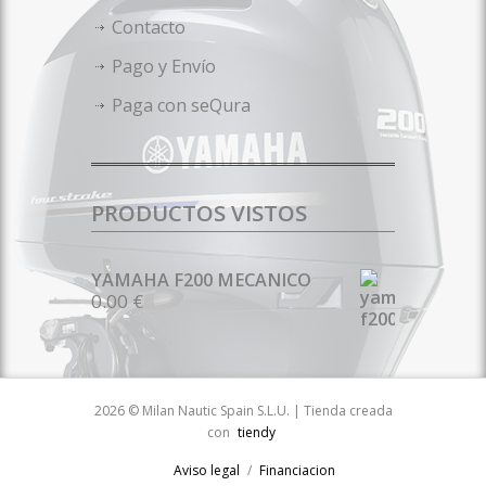
Contacto
Pago y Envío
Paga con seQura
PRODUCTOS VISTOS
YAMAHA F200 MECANICO
0.00 €
2026 © Milan Nautic Spain S.L.U. | Tienda creada
con
tiendy
Aviso legal
Financiacion