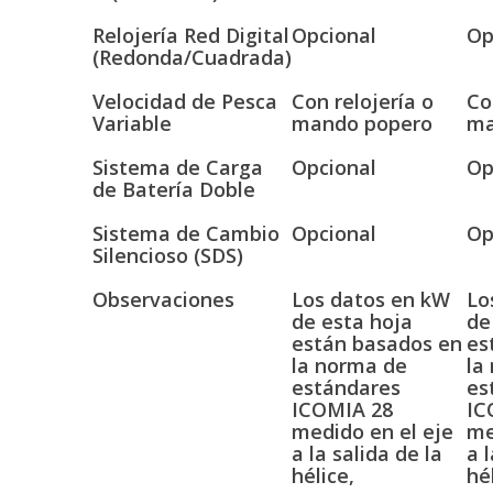
Relojería Red Digital
Opcional
Op
(Redonda/Cuadrada)
Velocidad de Pesca
Con relojería o
Co
Variable
mando popero
ma
Sistema de Carga
Opcional
Op
de Batería Doble
Sistema de Cambio
Opcional
Op
Silencioso (SDS)
Observaciones
Los datos en kW
Lo
de esta hoja
de
están basados en
es
la norma de
la
estándares
es
ICOMIA 28
IC
medido en el eje
me
a la salida de la
a 
hélice,
hé