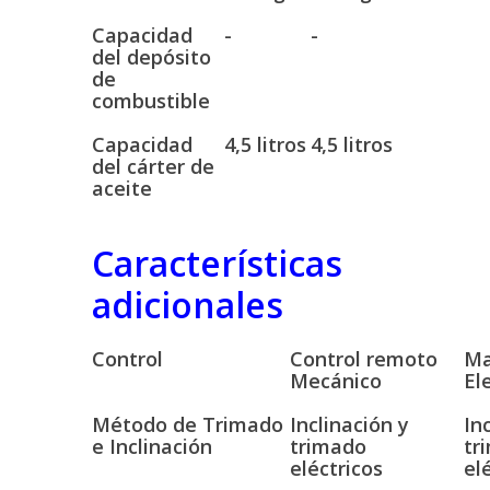
Capacidad
-
-
del depósito
de
combustible
Capacidad
4,5 litros
4,5 litros
del cárter de
aceite
Características
adicionales
Control
Control remoto
M
Mecánico
El
Método de Trimado
Inclinación y
In
e Inclinación
trimado
tr
eléctricos
el