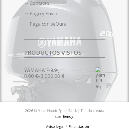
Contacto
Pago y Envío
Paga con seQura
PRODUCTOS VISTOS
YAMAHA F-9.9-J
0.00 €
–
3,050.00 €
2026 © Milan Nautic Spain S.L.U. | Tienda creada
con
tiendy
Aviso legal
Financiacion