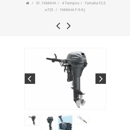
01. YAMAHA
4 Tiempos
Yamaha F2.5
a F25
YAMAHA F-9.9-J