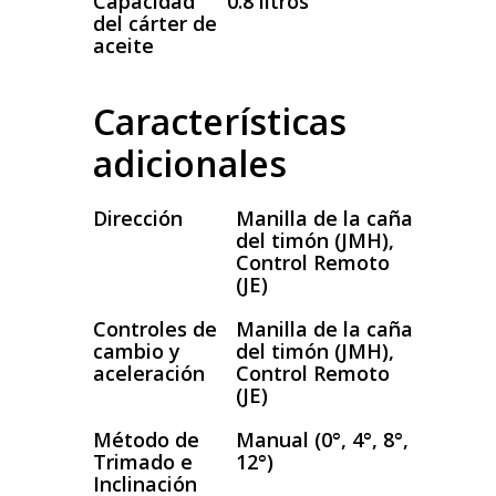
Capacidad
0.8 litros
del cárter de
aceite
Características
adicionales
Dirección
Manilla de la caña
del timón (JMH),
Control Remoto
(JE)
Controles de
Manilla de la caña
cambio y
del timón (JMH),
aceleración
Control Remoto
(JE)
Método de
Manual (0°, 4°, 8°,
Trimado e
12°)
Inclinación