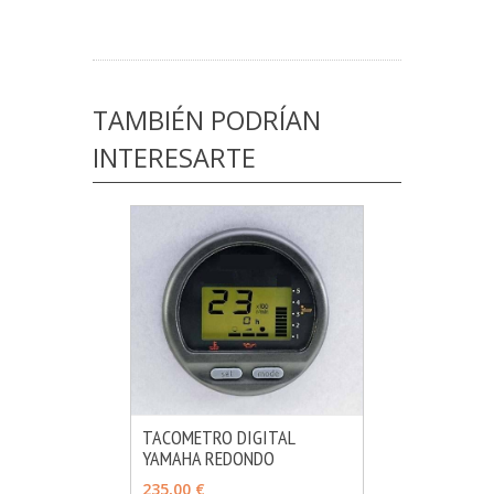
TAMBIÉN PODRÍAN
INTERESARTE
TACOMETRO DIGITAL
YAMAHA REDONDO
MÁS INFO
AÑADIR
235,00 €