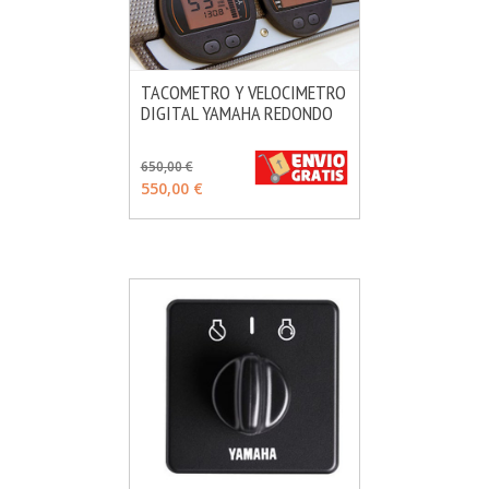
TACOMETRO Y VELOCIMETRO
DIGITAL YAMAHA REDONDO
MÁS INFO
VER OPCIONES
650,00 €
550,00 €