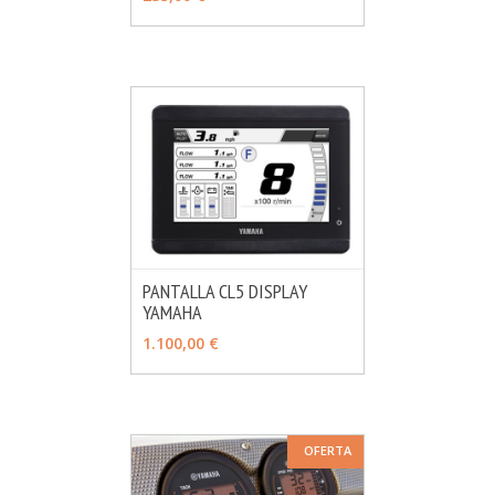
PANTALLA CL5 DISPLAY
YAMAHA
MÁS INFO
AÑADIR
1.100,00 €
OFERTA