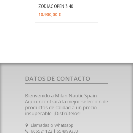
ZODIAC OPEN 3.40
MÁS INFO
VER OPCIONES
10.900,00 €
DATOS DE CONTACTO
Bienvenido a Milan Nautic Spain.
Aquí encontrará la mejor selección de
productos de calidad a un precio
insuperable. ¡Disfrútelos!
Llamadas o Whatsapp
666521122 | 654999333