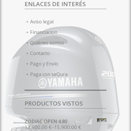
ENLACES DE INTERÉS
Aviso legal
Financiacion
Quiénes somos
Contacto
Pago y Envío
Paga con seQura
PRODUCTOS VISTOS
ZODIAC OPEN 4.80
13,900.00 €
–
15,900.00 €