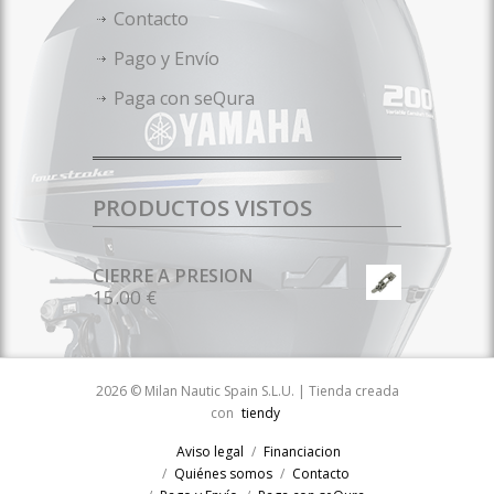
Contacto
Pago y Envío
Paga con seQura
PRODUCTOS VISTOS
CIERRE A PRESION
15.00 €
2026 © Milan Nautic Spain S.L.U. | Tienda creada
con
tiendy
Aviso legal
Financiacion
Quiénes somos
Contacto