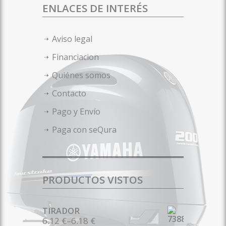
ENLACES DE INTERÉS
Aviso legal
Financiacion
Quiénes somos
Contacto
Pago y Envío
Paga con seQura
PRODUCTOS VISTOS
TIRADOR
6.12 €
–
6.18 €