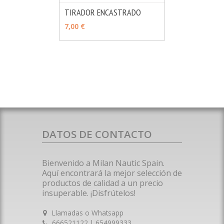
TIRADOR ENCASTRADO
MÁS INFO
AÑADIR
7,00 €
DATOS DE CONTACTO
Bienvenido a Milan Nautic Spain.
Aquí encontrará la mejor selección de
productos de calidad a un precio
insuperable. ¡Disfrútelos!
Llamadas o Whatsapp
666521122 | 654999333