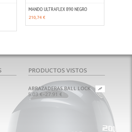
MANDO ULTRAFLEX B90 NEGRO
MÁS INFO
MÁS INFO
AÑADIR
210,74 €
S
PRODUCTOS VISTOS
ABRAZADERAS BALL LOCK
5.03 €
–
27.91 €