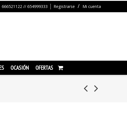
666521122 // 654999333
Registrarse
Mi cuenta
ES
OCASIÓN
OFERTAS