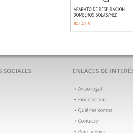
APARATO DE RESPIRACION
BOMBEROS SOLAS/MED
VER OPCIONES
851,51 €
S SOCIALES
ENLACES DE INTERÉ
Aviso legal
Financiacion
Quiénes somos
Contacto
Pago y Envío