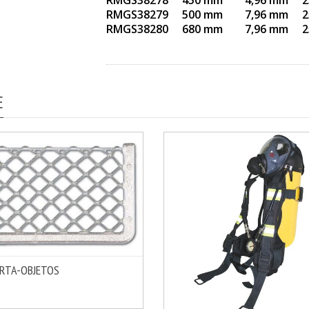
RMGS38278 450 mm 4,96 mm 2
RMGS38279 500 mm 7,96 mm 2
RMGS38280 680 mm 7,96 mm 2
E
RTA-OBJETOS
MÁS INFO
IR
€