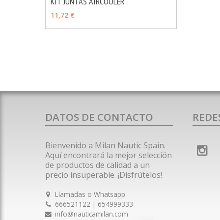
KIT JUNTAS AIRCOOLER
MÁS INFO
AÑADIR
11,72 €
DATOS DE CONTACTO
REDE
Bienvenido a Milan Nautic Spain.
Aquí encontrará la mejor selección
de productos de calidad a un
precio insuperable. ¡Disfrútelos!
Llamadas o Whatsapp
666521122 | 654999333
info@nauticamilan.com