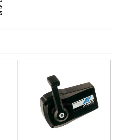
5
5
5