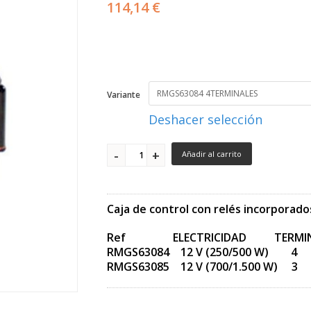
114,14 €
Variante
Deshacer selección
Añadir al carrito
Caja de control con relés incorporado
Ref ELECTRICIDAD TERMIN
RMGS63084 12 V (250/500 W) 4
RMGS63085 12 V (700/1.500 W) 3