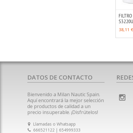
FILTRO
S3220U
AÑAD
38,11 
DATOS DE CONTACTO
REDE
Bienvenido a Milan Nautic Spain.
Aquí encontrará la mejor selección
de productos de calidad a un
precio insuperable. ¡Disfrútelos!
Llamadas o Whatsapp
666521122 | 654999333