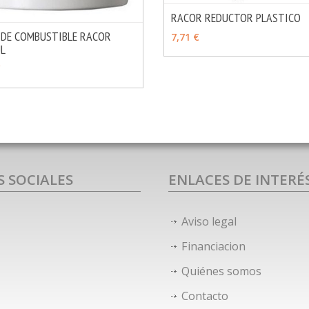
RACOR REDUCTOR PLASTICO
VER OPCIONES
 DE COMBUSTIBLE RACOR
7,71 €
L
MÁS INFO
IR
€
S SOCIALES
ENLACES DE INTERÉ
Aviso legal
Financiacion
Quiénes somos
Contacto