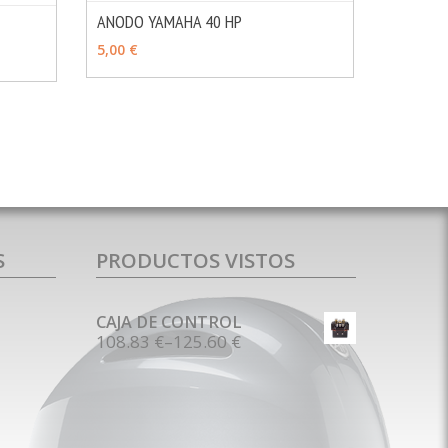
ANODO YAMAHA 40 HP
MÁS INFO
VER OPCIONES
MÁS INFO
5,00 €
S
PRODUCTOS VISTOS
CAJA DE CONTROL
108.83 €
–
125.60 €