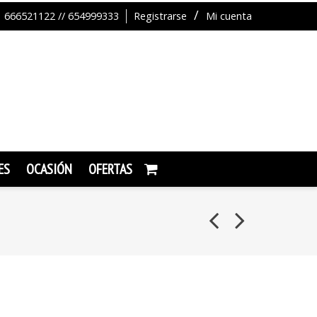
666521122 // 654999333
Registrarse
Mi cuenta
ES
OCASIÓN
OFERTAS