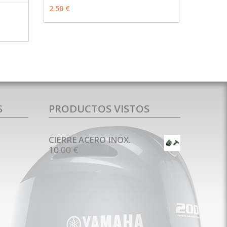
MÁS INFO
VER OPCIONES
2,50 €
MÁS INFO
S
PRODUCTOS VISTOS
CIERRE ACERO INOX.
10.00 €