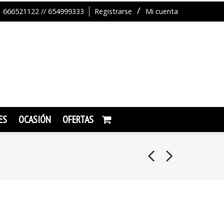
666521122 // 654999333
Registrarse
Mi cuenta
ES
OCASIÓN
OFERTAS