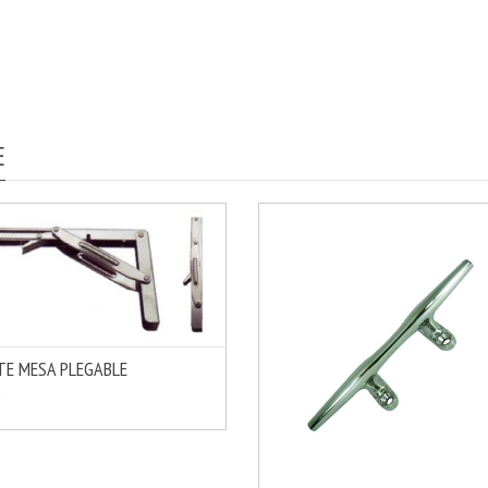
E
E MESA PLEGABLE
MÁS INFO
IR
€