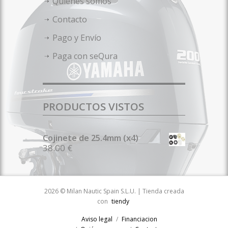
Quiénes somos
Contacto
Pago y Envío
Paga con seQura
PRODUCTOS VISTOS
Cojinete de 25.4mm (x4)
38.00 €
2026 © Milan Nautic Spain S.L.U. | Tienda creada
con
tiendy
Aviso legal
Financiacion