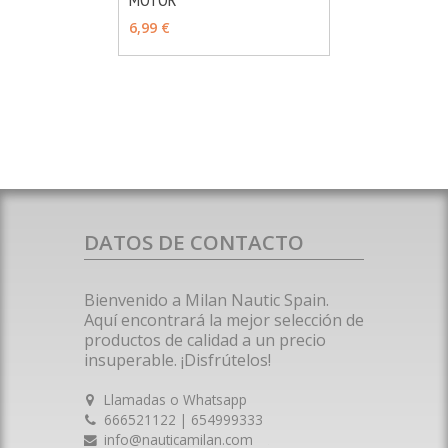
6,99 €
DATOS DE CONTACTO
Bienvenido a Milan Nautic Spain.
Aquí encontrará la mejor selección de
productos de calidad a un precio
insuperable. ¡Disfrútelos!
Llamadas o Whatsapp
666521122 | 654999333
info@nauticamilan.com