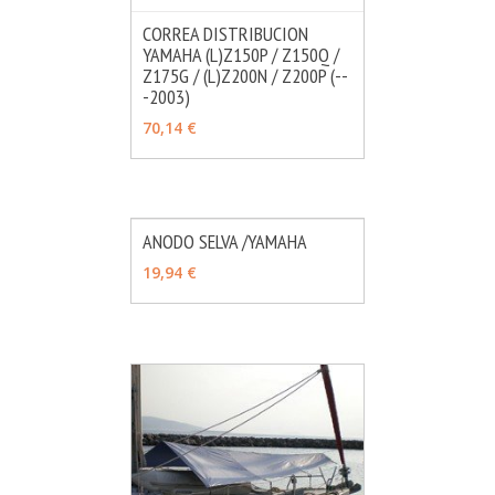
CORREA DISTRIBUCION
YAMAHA (L)Z150P / Z150Q /
MÁS INFO
AÑADIR
Z175G / (L)Z200N / Z200P (--
-2003)
70,14 €
ANODO SELVA /YAMAHA
MÁS INFO
AÑADIR
19,94 €