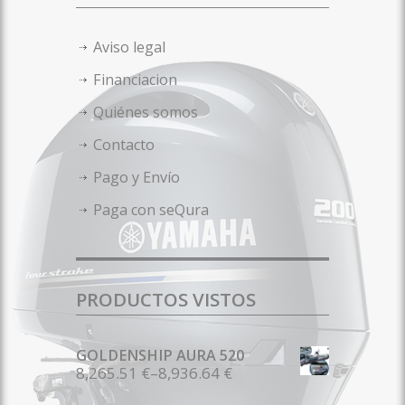
Aviso legal
Financiacion
Quiénes somos
Contacto
Pago y Envío
Paga con seQura
PRODUCTOS VISTOS
GOLDENSHIP AURA 520
8,265.51 €
–
8,936.64 €