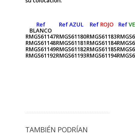
su colocación.
Ref
Ref AZUL
Ref
ROJO
Ref
V
BLANCO
RMGS61147
RMGS61180
RMGS61183
RMGS6
RMGS61148
RMGS61181
RMGS61184
RMGS6
RMGS61149
RMGS61182
RMGS61185
RMGS6
RMGS61192
RMGS61193
RMGS61194
RMGS6
TAMBIÉN PODRÍAN