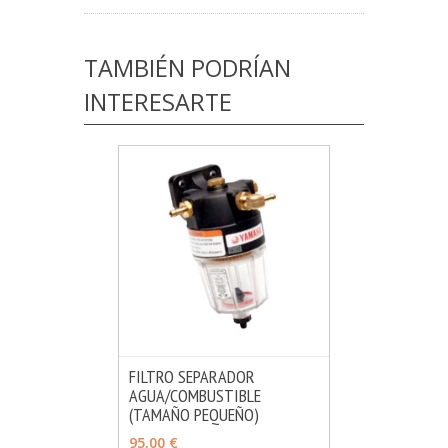
TAMBIÉN PODRÍAN
INTERESARTE
FILTRO SEPARADOR
AGUA/COMBUSTIBLE
MÁS INFO
VER OPCIONES
(TAMAÑO PEQUEÑO)
95,00 €