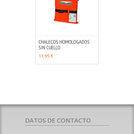
CHALECOS HOMOLOGADOS
SIN CUELLO
MÁS INFO
VER OPCIONES
11,95 €
DATOS DE CONTACTO