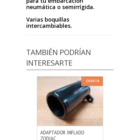
para tu embarcación
neumática o semirrígida.
Varias boquillas
intercambiables.
TAMBIÉN PODRÍAN
INTERESARTE
OFERTA
ADAPTADOR INFLADO
ZODIAC
MÁS INFO
AÑADIR