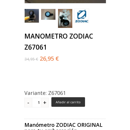
MANOMETRO ZODIAC
Z67061
26,95 €
34,95 €
Variante: Z67061
Añadir al carrito
Manómetro ZODIAC ORIGINAL