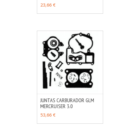
MÁS INFO
VER OPCIONES
23,66 €
JUNTAS CARBURADOR GLM
MERCRUISER 3.0
MÁS INFO
AÑADIR
53,66 €