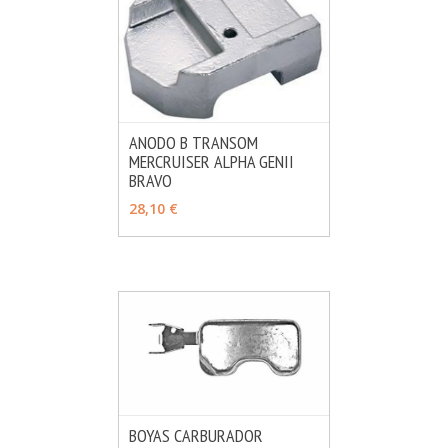
ANODO B TRANSOM
MERCRUISER ALPHA GENII
MÁS INFO
AÑADIR
BRAVO
28,10 €
BOYAS CARBURADOR