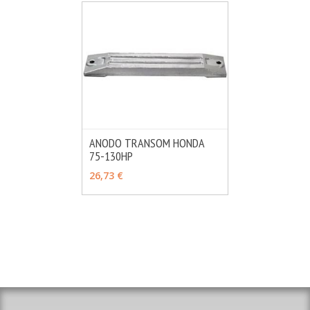
ANODO TRANSOM HONDA
75-130HP
MÁS INFO
AÑADIR
26,73 €