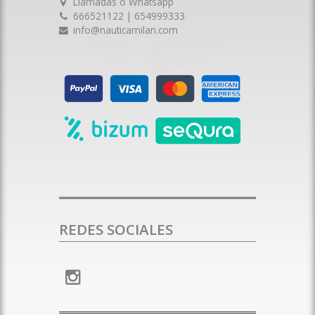
Llamadas o Whatsapp
666521122 | 654999333
info@nauticamilan.com
REDES SOCIALES