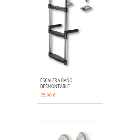
ESCALERA BAÑO
DESMONTABLE
MÁS INFO
VER OPCIONES
75,00 €