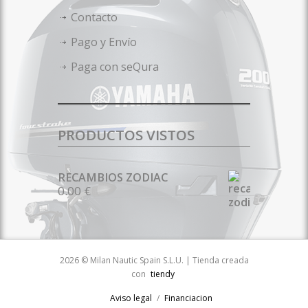
Contacto
Pago y Envío
Paga con seQura
PRODUCTOS VISTOS
RECAMBIOS ZODIAC
0.00 €
2026 © Milan Nautic Spain S.L.U. | Tienda creada
con
tiendy
Aviso legal
Financiacion