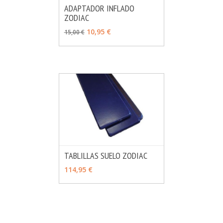
ADAPTADOR INFLADO
ZODIAC
MÁS INFO
AÑADIR
10,95 €
15,00 €
TABLILLAS SUELO ZODIAC
MÁS INFO
AÑADIR
114,95 €