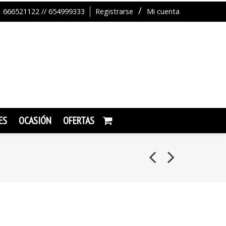
666521122 // 654999333
Registrarse
Mi cuenta
ES
OCASIÓN
OFERTAS