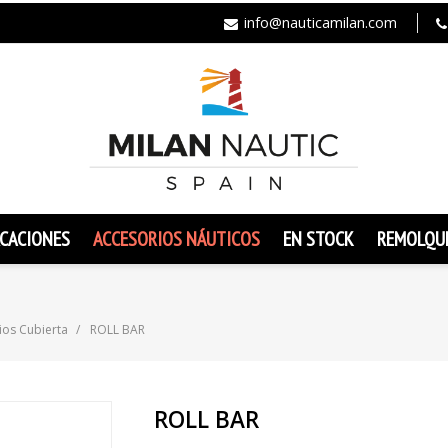
info@nauticamilan.com
CACIONES
ACCESORIOS NÁUTICOS
EN STOCK
REMOLQU
ios Cubierta
ROLL BAR
ROLL BAR