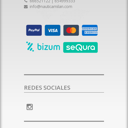
666521122 | 654999333
info@nauticamilan.com
REDES SOCIALES