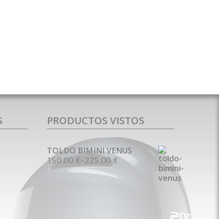
S
PRODUCTOS VISTOS
TOLDO BIMINI VENUS
150.00 €
–
225.00 €