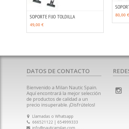
SOPORT
VER 
80,00 
SOPORTE FIJO TOLDILLA
MÁS INFO
VER OPCIONES
49,00 €
DATOS DE CONTACTO
REDE
Bienvenido a Milan Nautic Spain.
Aquí encontrará la mejor selección
de productos de calidad a un
precio insuperable. ¡Disfrútelos!
Llamadas o Whatsapp
666521122 | 654999333
info@nauticamilan.com