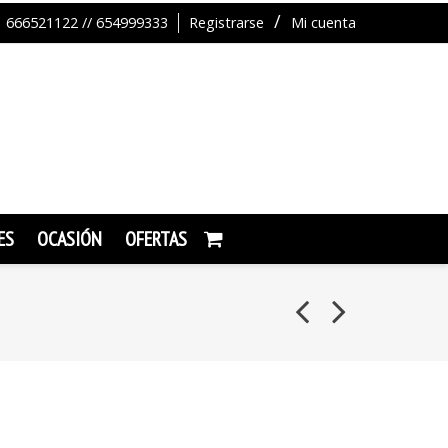
666521122 // 654999333
Registrarse
Mi cuenta
ES
OCASIÓN
OFERTAS