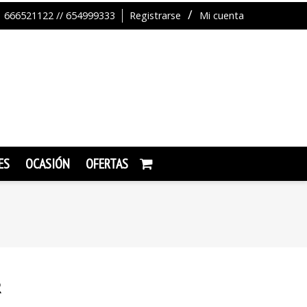
666521122 // 654999333
Registrarse
Mi cuenta
ES
OCASIÓN
OFERTAS
R