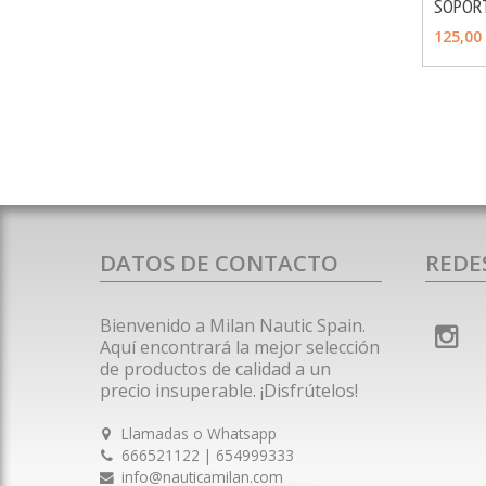
SOPOR
AÑAD
125,00
DATOS DE CONTACTO
REDE
Bienvenido a Milan Nautic Spain.
Aquí encontrará la mejor selección
de productos de calidad a un
precio insuperable. ¡Disfrútelos!
Llamadas o Whatsapp
666521122 | 654999333
info@nauticamilan.com