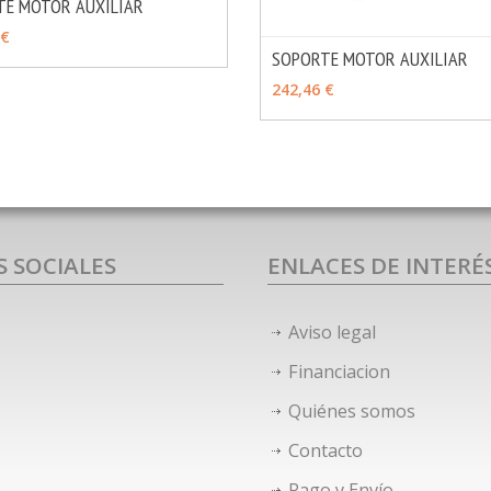
TE MOTOR AUXILIAR
MÁS INFO
IR
 €
SOPORTE MOTOR AUXILIAR
AÑADIR
242,46 €
S SOCIALES
ENLACES DE INTERÉ
Aviso legal
Financiacion
Quiénes somos
Contacto
Pago y Envío