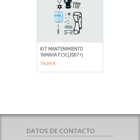
KIT MANTENIMIENTO
YAMAHA F15C(2007+)
MÁS INFO
AÑADIR
74,04 €
DATOS DE CONTACTO