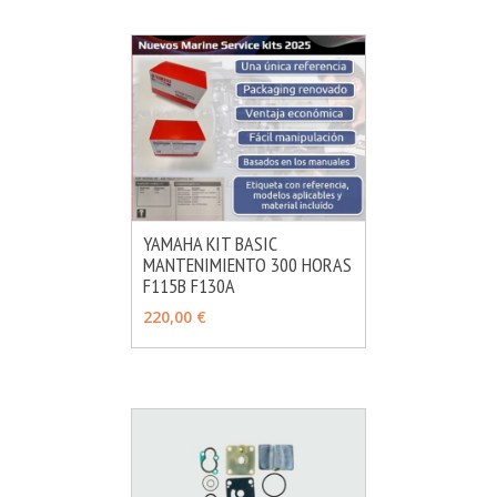
YAMAHA KIT BASIC
MANTENIMIENTO 300 HORAS
MÁS INFO
AÑADIR
F115B F130A
220,00 €