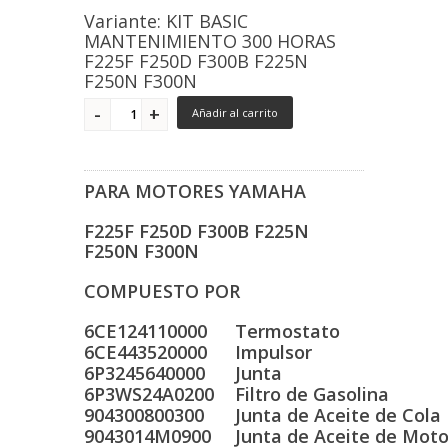
Variante: KIT BASIC
MANTENIMIENTO 300 HORAS
F225F F250D F300B F225N
F250N F300N
Añadir al carrito
PARA MOTORES YAMAHA
F225F F250D F300B F225N
F250N F300N
COMPUESTO POR
6CE124110000
Termostato
6CE443520000
Impulsor
6P3245640000
Junta
6P3WS24A0200
Filtro de Gasolina
904300800300
Junta de Aceite de Cola
9043014M0900
Junta de Aceite de Moto