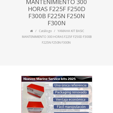
MANTENIMIENTO 300
HORAS F225F F250D
F300B F225N F250N
F300N
Catálogo
YAMAHA KIT BASIC
MANTENIMIENTO 300 HORAS F225F F250D F300B
F225N F250N F300N