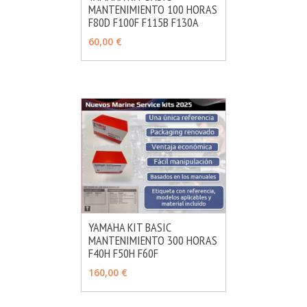
MANTENIMIENTO 100 HORAS
MÁS INFO
AÑADIR
F80D F100F F115B F130A
60,00 €
YAMAHA KIT BASIC
MANTENIMIENTO 300 HORAS
MÁS INFO
AÑADIR
F40H F50H F60F
160,00 €