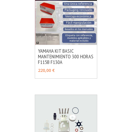
YAMAHA KIT BASIC
MANTENIMIENTO 300 HORAS
MÁS INFO
AÑADIR
F115B F130A
220,00 €