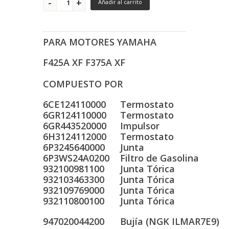
Añadir al carrito
PARA MOTORES YAMAHA
F425A XF F375A XF
COMPUESTO POR
6CE124110000
Termostato
6GR124110000
Termostato
6GR443520000
Impulsor
6H3124112000
Termostato
6P3245640000
Junta
6P3WS24A0200
Filtro de Gasolina
932100981100
Junta Tórica
932103463300
Junta Tórica
932109769000
Junta Tórica
932110800100
Junta Tórica
947020044200
Bujía (NGK ILMAR7E9)