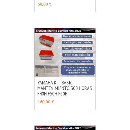
60,00 €
YAMAHA KIT BASIC
MANTENIMIENTO 300 HORAS
MÁS INFO
AÑADIR
F40H F50H F60F
160,00 €