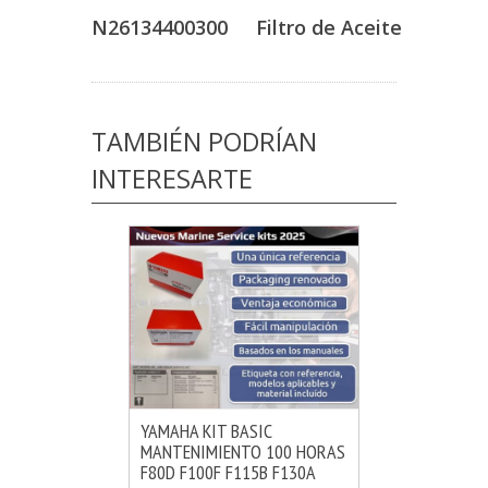
N26134400300
Filtro de Aceite
TAMBIÉN PODRÍAN
INTERESARTE
YAMAHA KIT BASIC
MANTENIMIENTO 100 HORAS
MÁS INFO
AÑADIR
F80D F100F F115B F130A