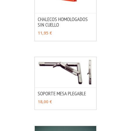
CHALECOS HOMOLOGADOS
SIN CUELLO
MÁS INFO
VER OPCIONES
11,95 €
SOPORTE MESA PLEGABLE
MÁS INFO
AÑADIR
18,00 €