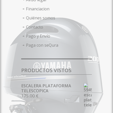
Financiacion
Quiénes somos
Contacto
Pago y Envío
Paga con seQura
PRODUCTOS VISTOS
ESCALERA PLATAFORMA
TELESCOPICA
175.00 €