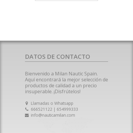
DATOS DE CONTACTO
Bienvenido a Milan Nautic Spain.
Aquí encontrará la mejor selección de
productos de calidad a un precio
insuperable. ¡Disfrútelos!
Llamadas o Whatsapp
666521122 | 654999333
info@nauticamilan.com