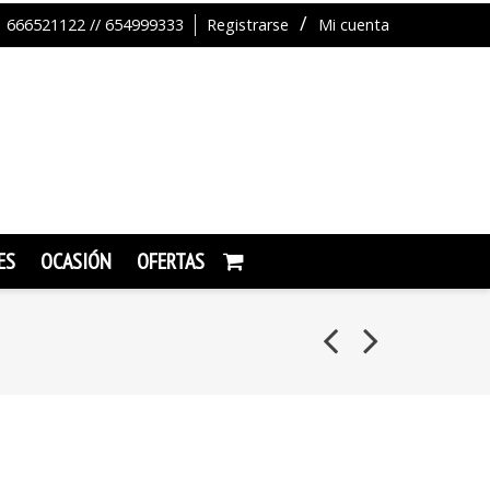
666521122 // 654999333
Registrarse
Mi cuenta
ES
OCASIÓN
OFERTAS