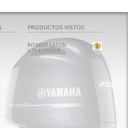
S
PRODUCTOS VISTOS
BITOQUE LATON
6.75 €
–
10.11 €