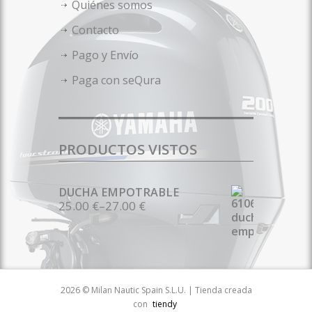
Quiénes somos
Contacto
Pago y Envío
Paga con seQura
PRODUCTOS VISTOS
DUCHA EMPOTRABLE
25.00 €
–
27.00 €
2026 © Milan Nautic Spain S.L.U. | Tienda creada
con
tiendy