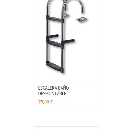
ESCALERA BAÑO
DESMONTABLE
MÁS INFO
VER OPCIONES
75,00 €