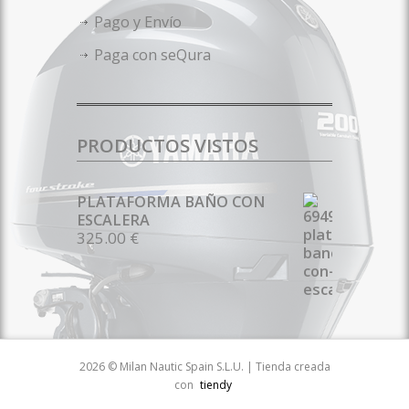
Pago y Envío
Paga con seQura
PRODUCTOS VISTOS
PLATAFORMA BAÑO CON
ESCALERA
325.00 €
2026 © Milan Nautic Spain S.L.U. | Tienda creada
con
tiendy