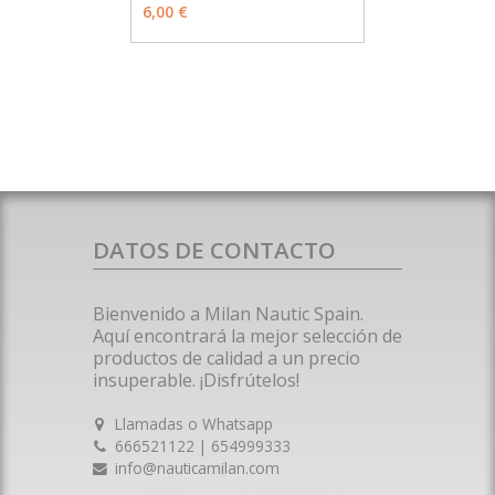
AÑADIR
6,00 €
DATOS DE CONTACTO
Bienvenido a Milan Nautic Spain.
Aquí encontrará la mejor selección de
productos de calidad a un precio
insuperable. ¡Disfrútelos!
Llamadas o Whatsapp
666521122 | 654999333
info@nauticamilan.com