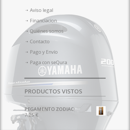
Aviso legal
Financiacion
Quiénes somos
Contacto
Pago y Envío
Paga con seQura
PRODUCTOS VISTOS
PEGAMENTO ZODIAC
7.25 €