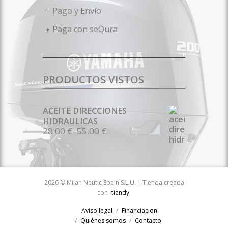
Pago y Envío
Paga con seQura
PRODUCTOS VISTOS
ACEITE DIRECCIONES
HIDRAULICAS
28.00 €
–
55.00 €
2026 © Milan Nautic Spain S.L.U. | Tienda creada
con
tiendy
Aviso legal
Financiacion
Quiénes somos
Contacto