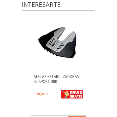
INTERESARTE
ALETAS ESTABILIZADORAS
SE SPORT 400
MÁS INFO
AÑADIR
128,00 €