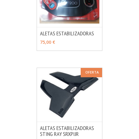
ALETAS ESTABILIZADORAS
MÁS INFO
AÑADIR
75,00 €
OFERTA
ALETAS ESTABILIZADORAS
STING RAY SRXPIJR
MÁS INFO
AÑADIR