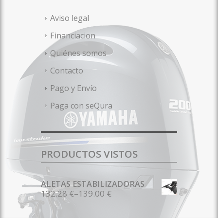
Aviso legal
Financiacion
Quiénes somos
Contacto
Pago y Envío
Paga con seQura
PRODUCTOS VISTOS
ALETAS ESTABILIZADORAS
132.28 €
–
139.00 €