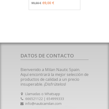
69,00 €
99,00 €
DATOS DE CONTACTO
Bienvenido a Milan Nautic Spain.
Aquí encontrará la mejor selección de
productos de calidad a un precio
insuperable. ¡Disfrútelos!
Llamadas o Whatsapp
666521122 | 654999333
info@nauticamilan.com