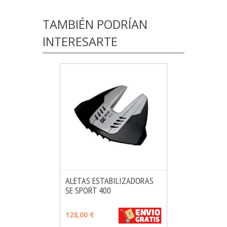
TAMBIÉN PODRÍAN
INTERESARTE
ALETAS ESTABILIZADORAS
SE SPORT 400
MÁS INFO
AÑADIR
128,00 €