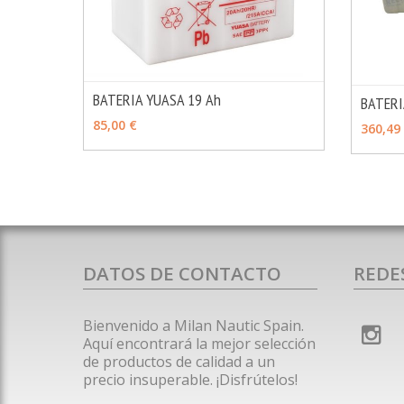
BATERIA YUASA 19 Ah
BATERI
MÁS INFO
AÑADIR
VER 
85,00 €
360,49
DATOS DE CONTACTO
REDE
Bienvenido a Milan Nautic Spain.
Aquí encontrará la mejor selección
de productos de calidad a un
precio insuperable. ¡Disfrútelos!