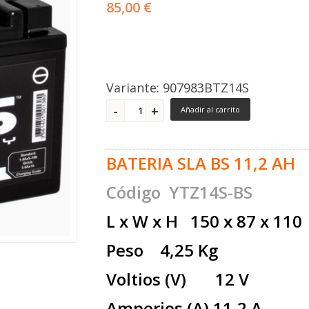
85,00 €
Variante: 907983BTZ14S
Añadir al carrito
BATERIA SLA BS 11,2 AH
Código YTZ14S-BS
L x W x H 150 x 87 x 110
Peso 4,25 Kg
Voltios (V) 12 V
Amperios (A) 11,2 A