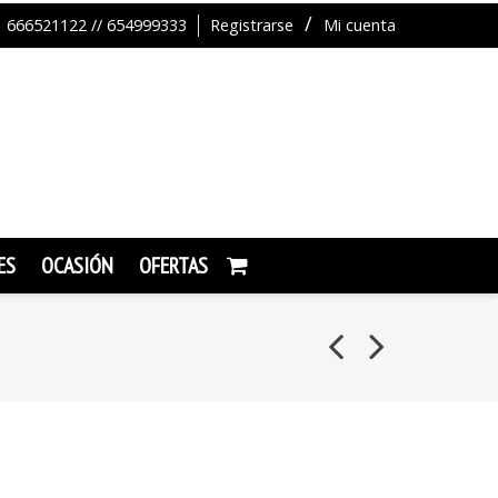
666521122 // 654999333
Registrarse
Mi cuenta
ES
OCASIÓN
OFERTAS