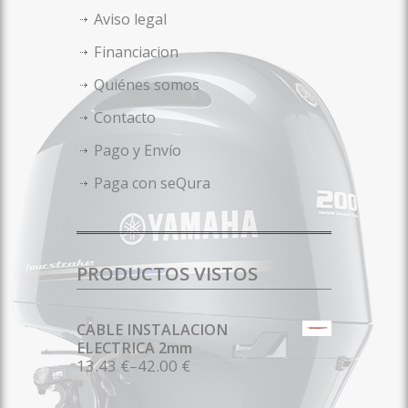
Aviso legal
Financiacion
Quiénes somos
Contacto
Pago y Envío
Paga con seQura
PRODUCTOS VISTOS
CABLE INSTALACION
ELECTRICA 2mm
13.43 €
–
42.00 €