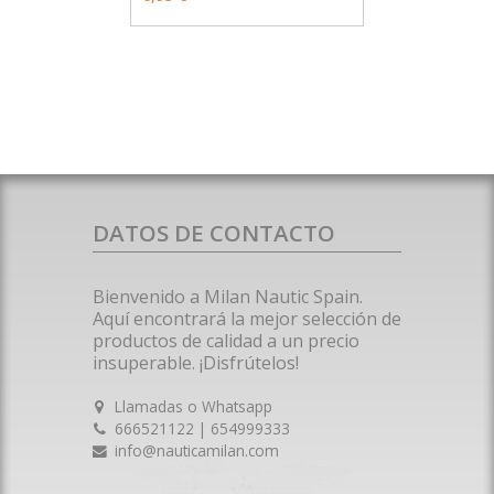
DATOS DE CONTACTO
Bienvenido a Milan Nautic Spain.
Aquí encontrará la mejor selección de
productos de calidad a un precio
insuperable. ¡Disfrútelos!
Llamadas o Whatsapp
666521122 | 654999333
info@nauticamilan.com