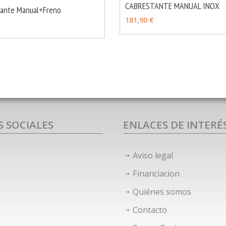
CABRESTANTE MANUAL INOX
tante Manual+Freno
VER OPCIONES
MÁS INFO
181,90 €
OPCIONES
€
S SOCIALES
ENLACES DE INTERÉ
Aviso legal
Financiacion
Quiénes somos
Contacto