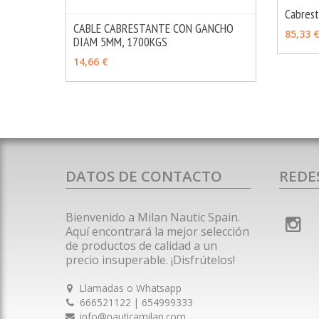
Cabres
CABLE CABRESTANTE CON GANCHO
VER 
85,33 
DIAM 5MM, 1700KGS
MÁS INFO
VER OPCIONES
14,66 €
DATOS DE CONTACTO
REDE
Bienvenido a Milan Nautic Spain.
Aquí encontrará la mejor selección
de productos de calidad a un
precio insuperable. ¡Disfrútelos!
Llamadas o Whatsapp
666521122 | 654999333
info@nauticamilan.com