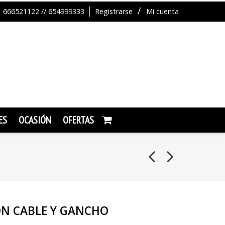
666521122 // 654999333
Registrarse
Mi cuenta
ES
OCASIÓN
OFERTAS
N CABLE Y GANCHO