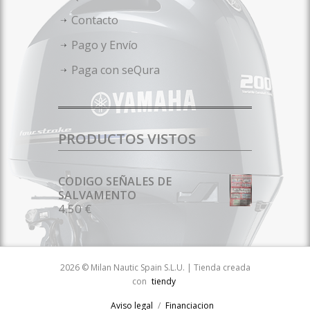
Contacto
Pago y Envío
Paga con seQura
PRODUCTOS VISTOS
CODIGO SEÑALES DE
SALVAMENTO
4.50 €
2026 © Milan Nautic Spain S.L.U. | Tienda creada
con
tiendy
Aviso legal
Financiacion