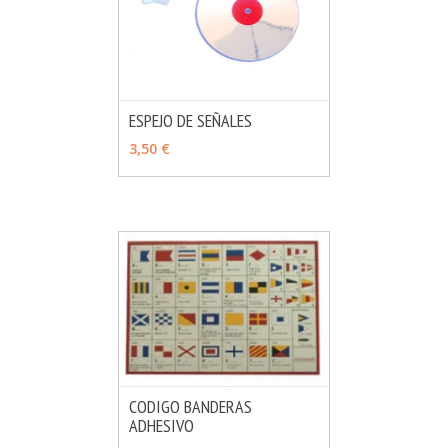
ESPEJO DE SEÑALES
MÁS INFO
AÑADIR
3,50 €
CODIGO BANDERAS
ADHESIVO
MÁS INFO
AÑADIR