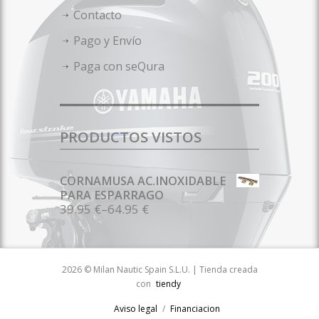
Contacto
Pago y Envío
Paga con seQura
PRODUCTOS VISTOS
CORNAMUSA AC.INOXIDABLE
PARA ESPARRAGO
39.95 €
–
64.95 €
2026 © Milan Nautic Spain S.L.U. | Tienda creada
con
tiendy
Aviso legal
Financiacion