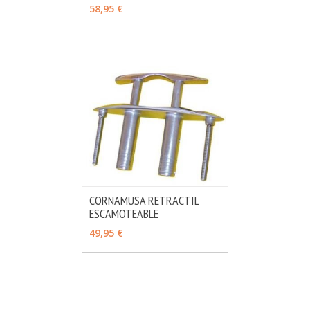
MÁS INFO
AÑADIR
58,95 €
CORNAMUSA RETRACTIL
ESCAMOTEABLE
MÁS INFO
VER OPCIONES
49,95 €