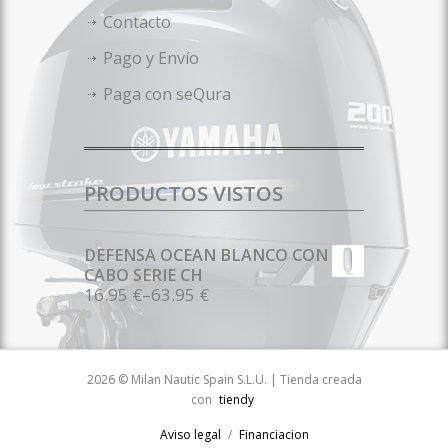
Contacto
Pago y Envío
Paga con seQura
PRODUCTOS VISTOS
DEFENSA OCEAN BLANCO CON
CABO SERIE CH
16.95 €
–
63.95 €
2026 © Milan Nautic Spain S.L.U. | Tienda creada
con
tiendy
Aviso legal
Financiacion