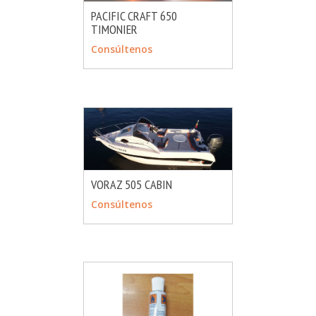
PACIFIC CRAFT 650
TIMONIER
MÁS INFO
CONSULTAR
Consúltenos
VORAZ 505 CABIN
MÁS INFO
CONSULTAR
Consúltenos