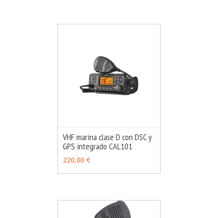
VHF marina clase D con DSC y
GPS integrado CAL101
MÁS INFO
AÑADIR
220,00 €