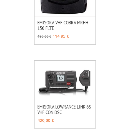
EMISORA VHF COBRA MRHH
150 FLTE
MÁS INFO
AÑADIR
114,95 €
180,00 €
EMISORA LOWRANCE LINK 6S
VHF CON DSC
MÁS INFO
AÑADIR
420,00 €