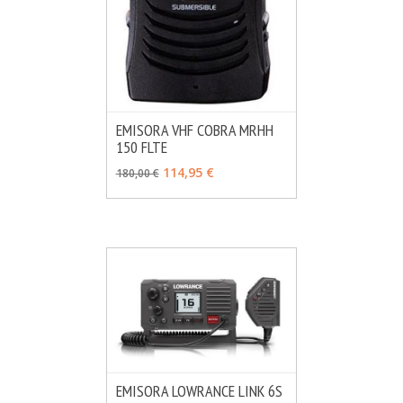
EMISORA VHF COBRA MRHH
150 FLTE
MÁS INFO
AÑADIR
114,95 €
180,00 €
EMISORA LOWRANCE LINK 6S