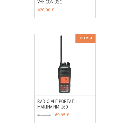
VHF CON DSC
MÁS INFO
AÑADIR
420,00 €
OFERTA
RADIO VHF PORTATIL
MARINA HM-160
MÁS INFO
AÑADIR
169,95 €
195,00 €