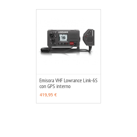
Emisora VHF Lowrance Link-6S
con GPS interno
MÁS INFO
AÑADIR
419,95 €