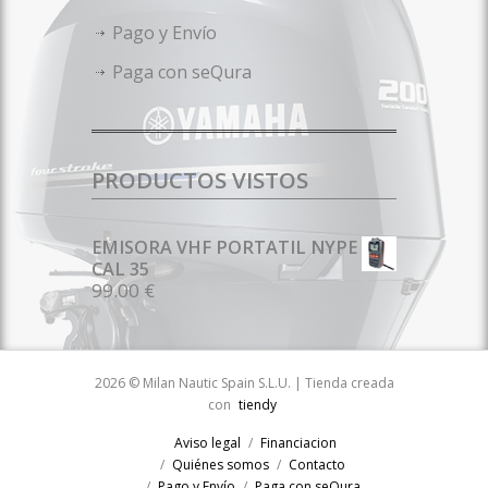
Pago y Envío
Paga con seQura
PRODUCTOS VISTOS
EMISORA VHF PORTATIL NYPE
CAL 35
99.00 €
2026 © Milan Nautic Spain S.L.U. | Tienda creada
con
tiendy
Aviso legal
Financiacion
Quiénes somos
Contacto
Pago y Envío
Paga con seQura