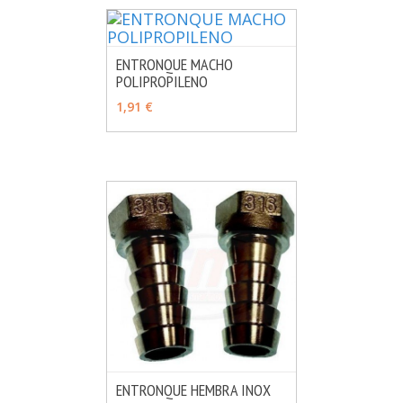
ENTRONQUE MACHO
POLIPROPILENO
MÁS INFO
VER OPCIONES
1,91 €
ENTRONQUE HEMBRA INOX