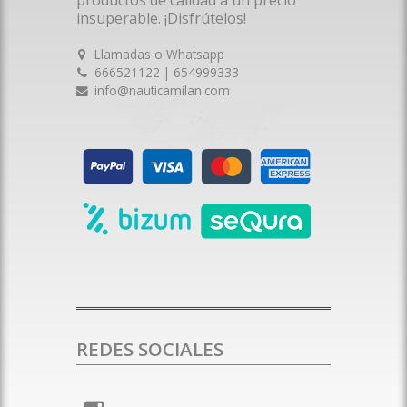
productos de calidad a un precio
insuperable. ¡Disfrútelos!
Llamadas o Whatsapp
666521122 | 654999333
info@nauticamilan.com
REDES SOCIALES