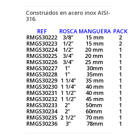
Construidos en acero inox AISI-
316.
REF
ROSCA
MANGUERA
PACK
RMGS30222
3/8”
15 mm
2
RMGS30223
1/2”
15 mm
2
RMGS30224
1/2”
20 mm
1
RMGS30225
3/4”
20 mm
1
RMGS30226
3/4”
25 mm
1
RMGS30227
1”
30mm
1
RMGS30228
1”
35mm
1
RMGS30229
1 1/4”
35 mm
1
RMGS30230
1 1/4”
40 mm
1
RMGS30231
1 1/2”
40 mm
1
RMGS30232
1 1/2”
45 mm
1
RMGS30233
2”
50mm
1
RMGS30234
2”
60mm
1
RMGS30235
2 1/2"
70 mm
1
RMGS30236
3”
78mm
1