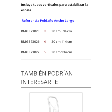
Incluye tubos verticales para estabilizar la
escala.
Referencia Peldaño Ancho Largo
RMGS73025
3
30 cm 94 cm
RMGS73026
4
30 cm 114 cm
RMGS73027
5
30 cm 134 cm
TAMBIÉN PODRÍAN
INTERESARTE