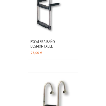
ESCALERA BAÑO
DESMONTABLE
MÁS INFO
VER OPCIONES
75,00 €