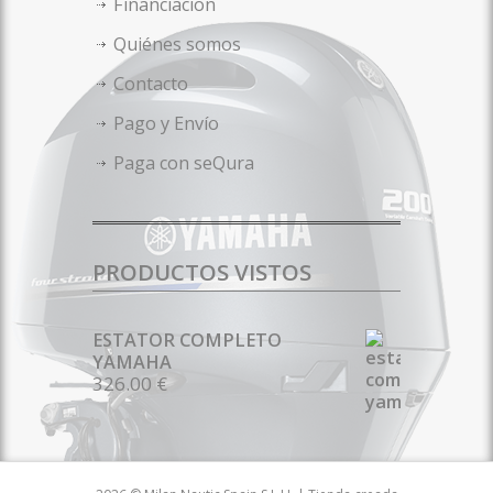
Financiacion
Quiénes somos
Contacto
Pago y Envío
Paga con seQura
PRODUCTOS VISTOS
ESTATOR COMPLETO
YAMAHA
326.00 €