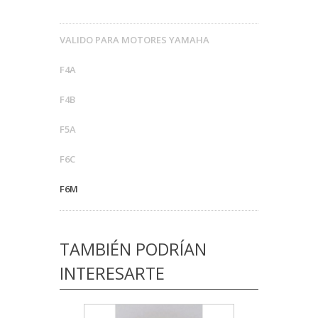
VALIDO PARA MOTORES YAMAHA
F4A
F4B
F5A
F6C
F6M
TAMBIÉN PODRÍAN
INTERESARTE