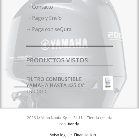
Contacto
Pago y Envío
Paga con seQura
PRODUCTOS VISTOS
FILTRO COMBUSTIBLE
YAMAHA HASTA 425 CV
150.00 €
2026 © Milan Nautic Spain S.L.U. | Tienda creada
con
tiendy
Aviso legal
Financiacion