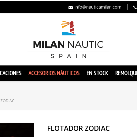
info@nauticamilan.com
CACIONES
ACCESORIOS NÁUTICOS
EN STOCK
REMOLQU
 ZODIAC
FLOTADOR ZODIAC