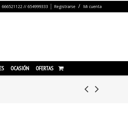
666521122 // 654999333
Registrarse
Mi cuenta
ES
OCASIÓN
OFERTAS