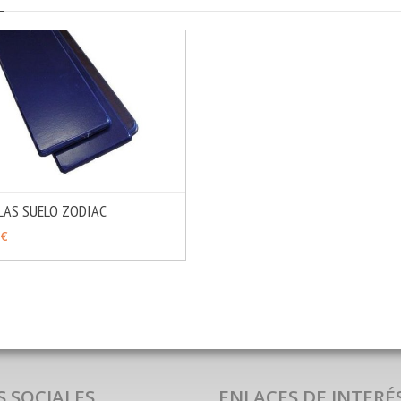
LAS SUELO ZODIAC
MÁS INFO
IR
 €
S SOCIALES
ENLACES DE INTERÉ